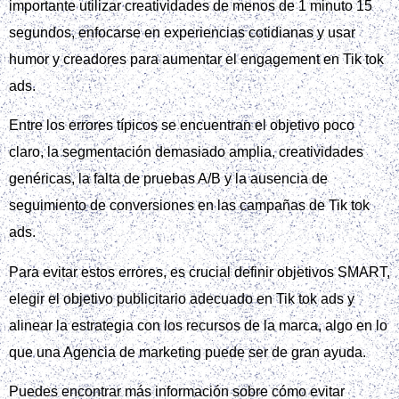
Para medir resultados y optimizar en Tik Tok Ads, es
fundamental utilizar el panel de métricas. Este panel permite
monitorizar impresiones, clics, CTR, CPC y ROAS, lo que
facilita la toma de decisiones informadas.
Crear una imagen que muestre los pasos para
medir y optimizar los resultados en TikTok Ads,
incluyendo la instalación del píxel y la creación
de audiencias personalizadas.
La instalación del píxel es otro paso crucial. Esto permite la
creación de audiencias personalizadas para retargeting,
aumentando la efectividad de las campañas en Tik tok ads.
Al analizar los datos proporcionados por el panel de
métricas, se pueden identificar áreas de mejora. Por