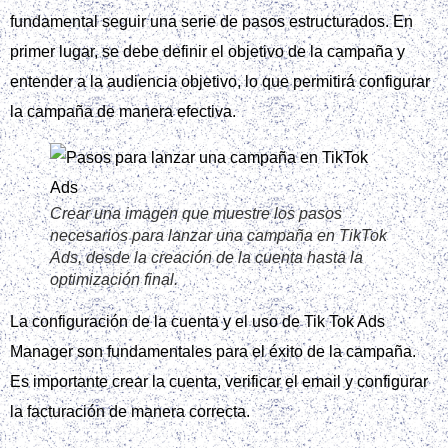
específicos, medibles, alcanzables, relevantes y temporales.
Crear una imagen que ilustre la metodología
SMART para establecer objetivos claros y
medibles.
Cada objetivo debe relacionarse con los tipos de campaña
disponibles en Tik Tok Ads, como reconocimiento, tráfico,
conversiones y generación de leads. Esto permitirá alinear
la estrategia con el presupuesto y el calendario de la marca.
Es importante mencionar que la coherencia creativa y del
mensaje es fundamental en una campaña de Tik Tok Ads. Al
utilizar Tik Tok Ads, es posible llegar a una audiencia amplia
y diversa, pero es importante mantener la consistencia en el