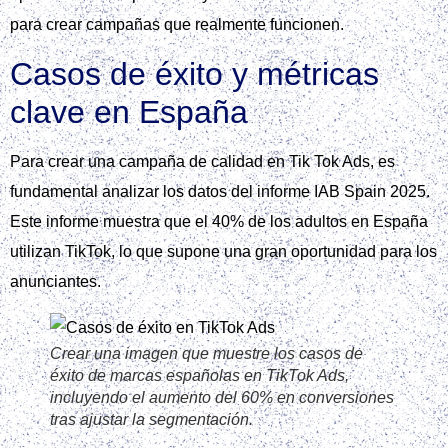
mejores prácticas, puedes maximizar el potencial de tus
campañas en Tik tok ads y alcanzar tus objetivos de manera
efectiva.
Recuerda que la clave para el éxito en Tik tok ads radica en
la combinación de estrategia, creatividad y seguimiento
constante, elementos que una Agencia de marketing puede
ayudarte a desarrollar y mejorar.
Cómo una agencia de
marketing puede potenciar tu
campaña
Una Agencia de marketing puede potenciar tu campaña en
Tik Tok Ads con una auditoría previa y definición de
objetivos claros.