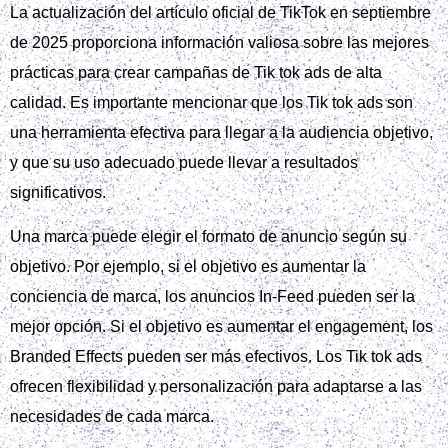
claras – reconocimiento, tráfico o conversiones – permite
estructurar la campaña y medir el éxito con métricas
precisas.
A continuación, sigue la guía paso a paso: crea tu cuenta,
configura la campaña y los grupos de anuncios, elige la
audiencia ideal mediante segmentación demográfica y de
intereses, selecciona el formato creativo que mejor cuente tu
historia, y establece presupuesto y puja según tu modelo de
negocio.
Finalmente, evalúa los resultados con los informes de Tik
Tok Ads, optimiza creatividades y pujas, y evita errores
comunes como la falta de pruebas A/B. Descubre cómo una
agencia de marketing puede acelerar el proceso, aportar
insights avanzados y replicar casos de éxito en España con