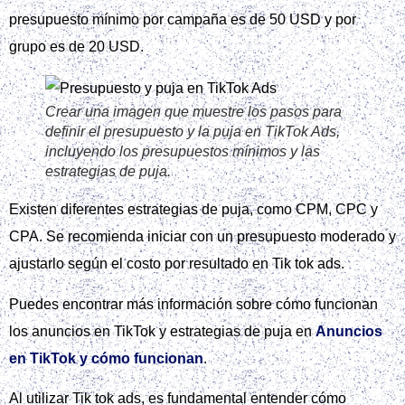
errores frecuentes en campañas de social ads y cómo
evitarlos
.
En resumen, seleccionar la audiencia ideal es un paso
crucial en la creación de una campaña de calidad en Tik tok
ads. Al segmentar correctamente la audiencia, se puede
maximizar el impacto y el retorno de la inversión.
Elegir el formato creativo
adecuado
Al crear una campaña en Tik Tok Ads, elegir el formato
creativo adecuado es crucial. Los formatos disponibles son
In-Feed, TopView, Branded Hashtag Challenge y Branded
Effects, cada uno con sus ventajas y costos.