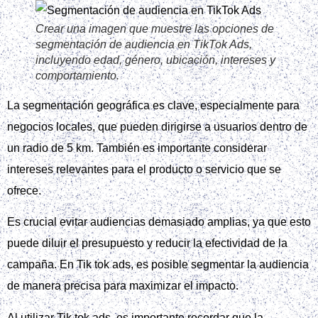
completa para empezar campañas en TikTok Ads
.
Tik Tok Ads ofrece una variedad de herramientas y recursos
para ayudarte a crear campañas efectivas. Al entender cómo
funcionan estas herramientas y seguir los pasos adecuados,
podrás aprovechar al máximo tus campañas en Tik tok ads.
Configurar la campaña y los
grupos de anuncios
Para configurar una campaña en Tik Tok Ads, primero debes
crear una nueva campaña y seleccionar el objetivo
publicitario. Es importante nombrar la campaña de forma
clara para facilitar la medición y el seguimiento de los
resultados.