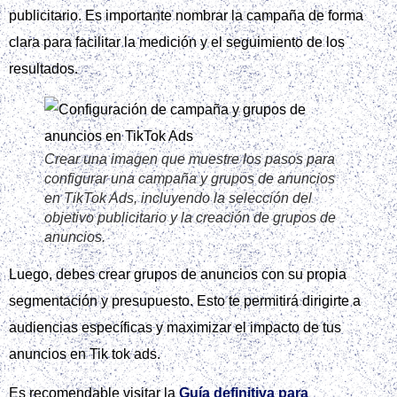
En resumen, crear una campaña de calidad en Tik Tok Ads
requiere una serie de pasos estructurados, desde la
configuración de la cuenta hasta la optimización final. Es
importante entender la palabra clave principal, que es Tik
Tok Ads, y cómo aplicarla de manera efectiva en la
campaña.
Crear cuenta y configurar Tik Tok
Ads Manager
Para crear una campaña de calidad en Tik Tok Ads, es
fundamental começar por configurar correctamente la
cuenta en Tik Tok Ads Manager. Este paso es crucial para
asegurar que tus anuncios lleguen al público objetivo de
manera efectiva.