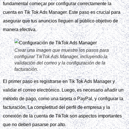
Crear una imagen que muestre los pasos
necesarios para lanzar una campaña en TikTok
Ads, desde la creación de la cuenta hasta la
optimización final.
La configuración de la cuenta y el uso de Tik Tok Ads
Manager son fundamentales para el éxito de la campaña.
Es importante crear la cuenta, verificar el email y configurar
la facturación de manera correcta.
Una vez configurada la cuenta, se deben seleccionar la
audiencia ideal y elegir el formato creativo adecuado para la
campaña. La segmentación por edad, ubicación, intereses y
comportamientos es clave para evitar audiencias