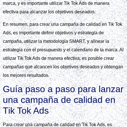
crear campañas efectivas y alcanzar sus objetivos.
En resumen, los Tik tok ads son una herramienta poderosa
para las marcas que desean expandir su alcance y llegar a
una audiencia amplia y diversa. Con los diferentes formatos
de anuncios y las métricas de costos, los anunciantes
pueden crear campañas personalizadas y efectivas. Los Tik
tok ads son una opción valiosa para cualquier marca que
desee aumentar su presencia en línea.
Definir objetivos y estrategia
de campaña
Para crear una campaña de calidad en Tik Tok Ads, es
fundamental definir objetivos y estrategia de campaña. La
metodología SMART es clave para fijar objetivos claros,