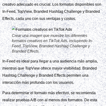
Al nombrar tus campañas y grupos de anuncios de forma
clara, podrás medir y optimizar tus resultados de manera
más efectiva, lo que te ayudará a alcanzar tus objetivos en
Tik tok ads.
Seleccionar la audiencia ideal
Para crear una campaña de calidad en Tik Tok Ads, es
fundamental seleccionar la audiencia ideal. Esto se logra
mediante la segmentación por edad, género, ubicación,
intereses y comportamiento.
Crear una imagen que muestre las opciones de
segmentación de audiencia en TikTok Ads,
incluyendo edad, género, ubicación, intereses y
comportamiento.