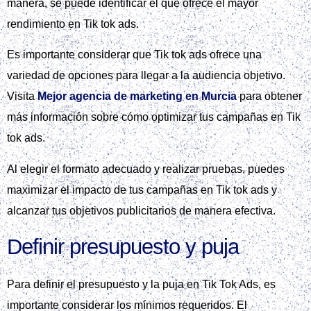
La segmentación geográfica es clave, especialmente para
negocios locales, que pueden dirigirse a usuarios dentro de
un radio de 5 km. También es importante considerar
intereses relevantes para el producto o servicio que se
ofrece.
Es crucial evitar audiencias demasiado amplias, ya que esto
puede diluir el presupuesto y reducir la efectividad de la
campaña. En Tik tok ads, es posible segmentar la audiencia
de manera precisa para maximizar el impacto.
Al utilizar Tik tok ads, es importante recordar que la
segmentación correcta de la audiencia es vital para el éxito
de la campaña. Puedes encontrar más información sobre
cómo evitar errores comunes en campañas de social ads en