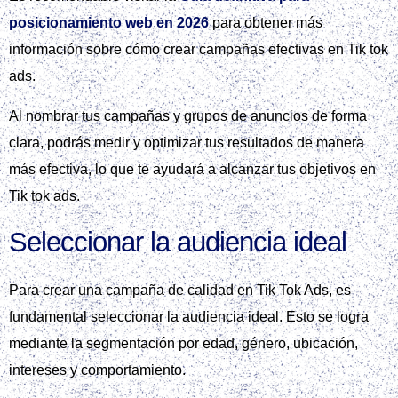
Crear una imagen que muestre los pasos para
configurar TikTok Ads Manager, incluyendo la
validación del correo y la configuración de la
facturación.
El primer paso es registrarse en Tik Tok Ads Manager y
validar el correo electrónico. Luego, es necesario añadir un
método de pago, como una tarjeta o PayPal, y configurar la
facturación. La completitud del perfil de empresa y la
conexión de la cuenta de TikTok son aspectos importantes
que no deben pasarse por alto.
Al configurar tu cuenta en Tik Tok Ads, es esencial seguir los
pasos indicados para asegurar una experiencia publicitaria
exitosa. Puedes encontrar más información en la
Guía