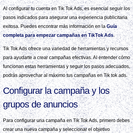
demasiado amplias.
El presupuesto y la puja también son aspectos cruciales de
la campaña. Es importante definir un presupuesto mínimo y
optimizar el CPA y CPM en Tik Tok Ads para obtener el
máximo rendimiento.
Para obtener más información sobre estadísticas de
rendimiento en España, se puede visitar el sitio web de
IAB
Spain
.
La palabra clave principal en este contexto es Tik Tok Ads, y
es importante entender cómo crear una campaña de calidad
en esta plataforma para obtener el máximo rendimiento. La
medición de resultados y la optimización también son
fundamentales para mejorar el ROAS.