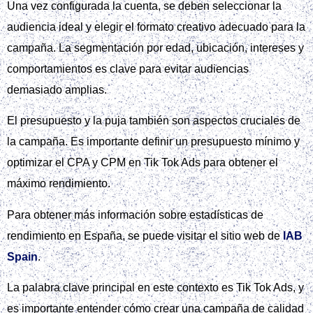
mensaje y la creatividad.
Al utilizar Tik Tok Ads, se pueden crear campañas efectivas
que alcancen los objetivos deseados. Es importante
investigar y planificar antes de lanzar una campaña, y se
puede encontrar más información en
Guía paso a paso
para crear una campaña en TikTok Ads
.
Al trabajar con Tik Tok Ads, es fundamental entender cómo
funcionan las campañas y cómo se pueden optimizar para
obtener los mejores resultados. La estrategia de campaña
debe estar alineada con el presupuesto y el calendario de la
marca, y es importante utilizar Tik Tok Ads de manera
efectiva para alcanzar los objetivos deseados.
En resumen, para crear una campaña de calidad en Tik Tok
Ads, es importante definir objetivos y estrategia de