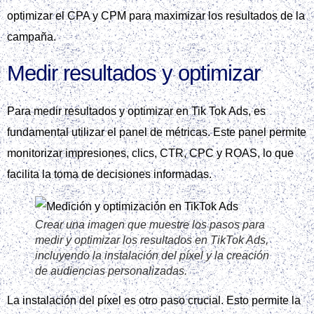
Crear una imagen que muestre los diferentes
formatos creativos en TikTok Ads, incluyendo In-
Feed, TopView, Branded Hashtag Challenge y
Branded Effects.
In-Feed es ideal para llegar a una audiencia más amplia,
mientras que TopView ofrece mayor visibilidad. Branded
Hashtag Challenge y Branded Effects permiten una
interacción más profunda con los usuarios.
Para determinar el formato más efectivo, se recomienda
realizar pruebas A/B con al menos dos formatos. De esta
manera, se puede identificar el que ofrece el mayor
rendimiento en Tik tok ads.
Es importante considerar que Tik tok ads ofrece una
variedad de opciones para llegar a la audiencia objetivo.