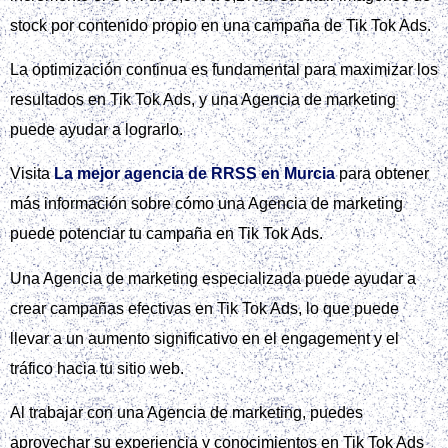
Entre los errores típicos se encuentran el objetivo poco
claro, la segmentación demasiado amplia, creatividades
genéricas, la falta de pruebas A/B y la ausencia de
seguimiento de conversiones en las campañas de Tik tok
ads.
Para evitar estos errores, es crucial definir objetivos SMART,
elegir el objetivo publicitario adecuado en Tik tok ads y
alinear la estrategia con los recursos de la marca, algo en lo
que una Agencia de marketing puede ser de gran ayuda.
Puedes encontrar más información sobre cómo evitar
errores comunes en campañas de Meta Ads y aplicarlas a
tus estrategias en Tik tok ads en
external
.
Al trabajar con una Agencia de marketing y seguir las