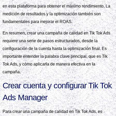
campaña, utilizar la metodología SMART, y alinear la
estrategia con el presupuesto y el calendario de la marca. Al
utilizar Tik Tok Ads de manera efectiva, es posible crear
campañas que alcancen los objetivos deseados y obtengan
los mejores resultados.
Guía paso a paso para lanzar
una campaña de calidad en
Tik Tok Ads
Para crear una campaña de calidad en Tik Tok Ads, es
fundamental seguir una serie de pasos estructurados. En
primer lugar, se debe definir el objetivo de la campaña y
entender a la audiencia objetivo, lo que permitirá configurar
la campaña de manera efectiva.