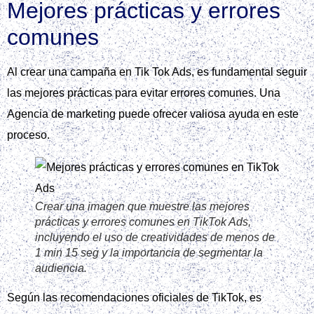
Crear una imagen que muestre los pasos para
definir el presupuesto y la puja en TikTok Ads,
incluyendo los presupuestos mínimos y las
estrategias de puja.
Existen diferentes estrategias de puja, como CPM, CPC y
CPA. Se recomienda iniciar con un presupuesto moderado y
ajustarlo según el costo por resultado en Tik tok ads.
Puedes encontrar más información sobre cómo funcionan
los anuncios en TikTok y estrategias de puja en
Anuncios
en TikTok y cómo funcionan
.
Al utilizar Tik tok ads, es fundamental entender cómo
optimizar el CPA y CPM para maximizar los resultados de la
campaña.
Medir resultados y optimizar