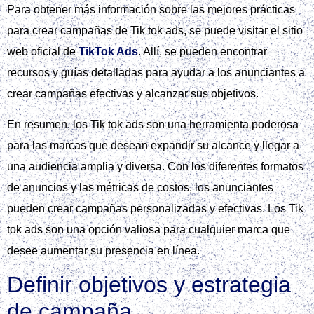
ROI demostrable.
Fundamentos de Tik Tok Ads
Los Tik tok ads son una herramienta poderosa para llegar a
una audiencia amplia y diversa. Con más de 1.000 millones
de usuarios activos en todo el mundo y más de 10 millones
en España, ofrecen una gran oportunidad para las marcas
que desean expandir su alcance.
Crear una imagen que muestre los diferentes
formatos de anuncio en TikTok, como In-Feed,
TopView, Branded Hashtag Challenge y
Branded Effects.
Existen diferentes formatos de anuncios en Tik tok ads,
como In‑Feed, TopView, Branded Hashtag Challenge y