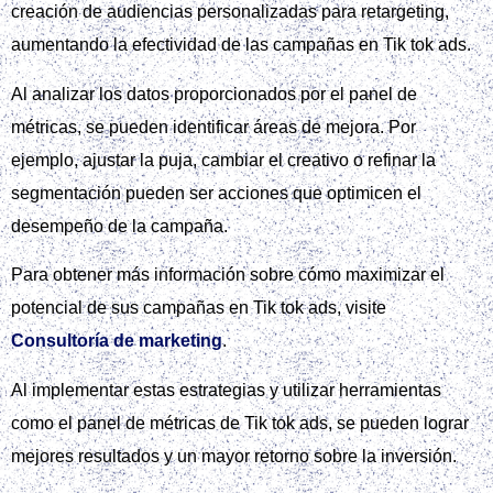
Visita
Mejor agencia de marketing en Murcia
para obtener
más información sobre cómo optimizar tus campañas en Tik
tok ads.
Al elegir el formato adecuado y realizar pruebas, puedes
maximizar el impacto de tus campañas en Tik tok ads y
alcanzar tus objetivos publicitarios de manera efectiva.
Definir presupuesto y puja
Para definir el presupuesto y la puja en Tik Tok Ads, es
importante considerar los mínimos requeridos. El
presupuesto mínimo por campaña es de 50 USD y por
grupo es de 20 USD.