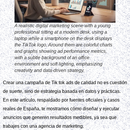
Estadísticas
Marketing
Administrar opciones
Gestionar los servicios
Gestionar {vendor_count} proveedores
Leer más sobre estos propósitos
Aceptar
Denegar
Ver preferencias
Guardar preferencias
Ver preferencias