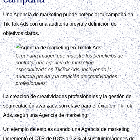
las mejores prácticas para evitar errores comunes. Una
Agencia de marketing puede ofrecer valiosa ayuda en este
proceso.
Crear una imagen que muestre las mejores
prácticas y errores comunes en TikTok Ads,
incluyendo el uso de creatividades de menos de
1 min 15 seg y la importancia de segmentar la
audiencia.
Según las recomendaciones oficiales de TikTok, es
importante utilizar creatividades de menos de 1 minuto 15
segundos, enfocarse en experiencias cotidianas y usar
humor y creadores para aumentar el engagement en Tik tok
ads.