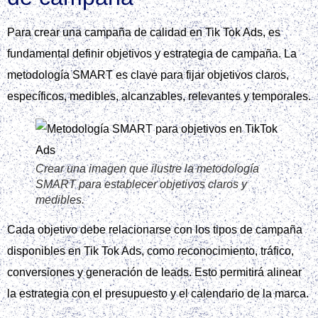
Branded Effects, cada uno con sus características
principales y objetivos específicos. Por ejemplo, los
anuncios In‑Feed son ideales para campañas de conciencia
de marca, mientras que los Branded Effects son mejores
para campañas de engagement.
Para crear una campaña de Tik tok ads, es necesario tener
un presupuesto mínimo de 50 USD por campaña y 20 USD
por grupo. Además, es importante considerar las métricas de
costos, como el CPM, que puede variar alrededor de 10
USD, y el CPC, que puede oscilar entre 0,20 y 2 USD.
La actualización del artículo oficial de TikTok en septiembre
de 2025 proporciona información valiosa sobre las mejores
prácticas para crear campañas de Tik tok ads de alta
calidad. Es importante mencionar que los Tik tok ads son