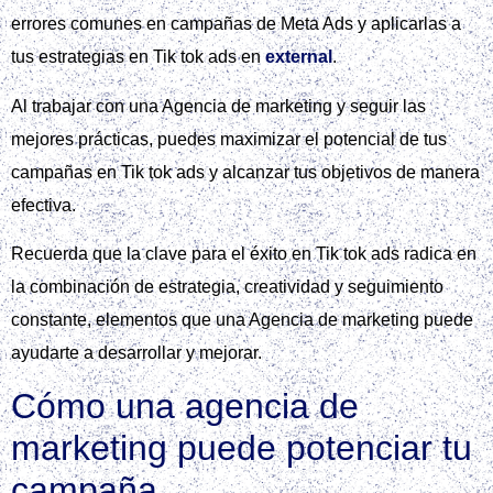
ejemplo, ajustar la puja, cambiar el creativo o refinar la
segmentación pueden ser acciones que optimicen el
desempeño de la campaña.
Para obtener más información sobre cómo maximizar el
potencial de sus campañas en Tik tok ads, visite
Consultoría de marketing
.
Al implementar estas estrategias y utilizar herramientas
como el panel de métricas de Tik tok ads, se pueden lograr
mejores resultados y un mayor retorno sobre la inversión.
Mejores prácticas y errores
comunes
Al crear una campaña en Tik Tok Ads, es fundamental seguir