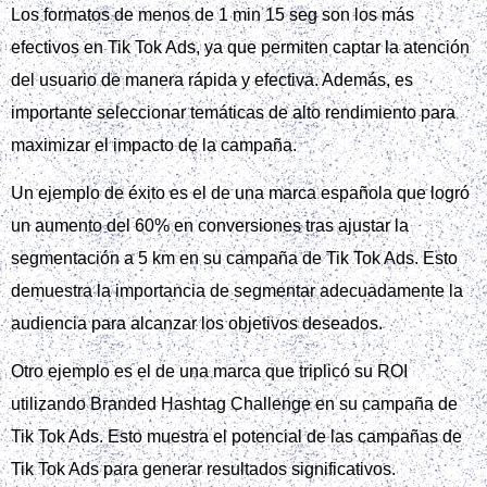
Crear una imagen que muestre los beneficios de
contratar una agencia de marketing
especializada en TikTok Ads, incluyendo la
auditoría previa y la creación de creatividades
profesionales.
La creación de creatividades profesionales y la gestión de
segmentación avanzada son clave para el éxito en Tik Tok
Ads, según una Agencia de marketing.
Un ejemplo de esto es cuando una Agencia de marketing
incrementó el CTR de 0,8% a 3,2% al sustituir imágenes de
stock por contenido propio en una campaña de Tik Tok Ads.
La optimización continua es fundamental para maximizar los
resultados en Tik Tok Ads, y una Agencia de marketing