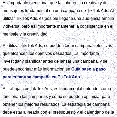
una herramienta efectiva para llegar a la audiencia objetivo,
y que su uso adecuado puede llevar a resultados
significativos.
Una marca puede elegir el formato de anuncio según su
objetivo. Por ejemplo, si el objetivo es aumentar la
conciencia de marca, los anuncios In‑Feed pueden ser la
mejor opción. Si el objetivo es aumentar el engagement, los
Branded Effects pueden ser más efectivos. Los Tik tok ads
ofrecen flexibilidad y personalización para adaptarse a las
necesidades de cada marca.
Para obtener más información sobre las mejores prácticas
para crear campañas de Tik tok ads, se puede visitar el sitio
web oficial de
TikTok Ads
. Allí, se pueden encontrar
recursos y guías detalladas para ayudar a los anunciantes a