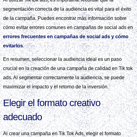
Crear una imagen que muestre los pasos para
configurar una campaña y grupos de anuncios
en TikTok Ads, incluyendo la selección del
objetivo publicitario y la creación de grupos de
anuncios.
Luego, debes crear grupos de anuncios con su propia
segmentación y presupuesto. Esto te permitirá dirigirte a
audiencias específicas y maximizar el impacto de tus
anuncios en Tik tok ads.
Es recomendable visitar la
Guía definitiva para
posicionamiento web en 2026
para obtener más
información sobre cómo crear campañas efectivas en Tik tok
ads.