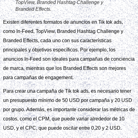
laptop while a smartphone on the desk displays
the TikTok logo. Around them are colorful charts
and graphs showing ad performance metrics,
with a subtle background of an office
environment and soft lighting, emphasizing
creativity and data-driven strategy.
Crear una campaña de Tik tok ads de calidad no es cuestión
de suerte, sino de estrategia basada en datos y prácticas.
En este artículo, respaldado por fuentes oficiales y casos
reales de España, te mostramos cómo diseñar y ejecutar
anuncios que generen resultados medibles, ya sea que
trabajes con una agencia de marketing.
Primero, domina los fundamentos de Tik Tok Ads: conoce la
interfaz del Ads Manager, los tipos de formatos disponibles y
cómo se alinean con tus objetivos SMART. Definir metas