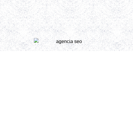
Posicionamiento
para Gemini y
ChatGPT
Hacemos
SEO estratégico con IA para que tu web
aparezca donde te buscan
. Analizamos tu negocio, tu
sector y a tu competencia para crear una estructura
optimizada que atraiga tráfico cualificado y convierta
visitas en clientes. Trabajamos el contenido, la