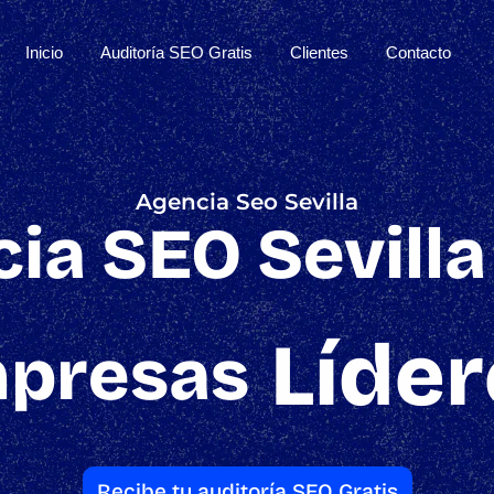
Inicio
Auditoría SEO Gratis
Clientes
Contacto
Agencia Seo Sevilla
ia SEO Sevilla
Líder
presas
Recibe tu auditoría SEO Gratis