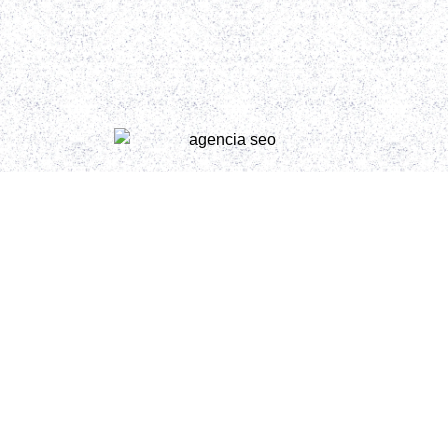
Posicionamiento
para Gemini y
ChatGPT
Hacemos
SEO estratégico con IA para que tu web
aparezca donde te buscan
. Analizamos tu negocio, tu
sector y a tu competencia para crear una estructura
optimizada que atraiga tráfico cualificado y convierta
visitas en clientes. Trabajamos el contenido, la