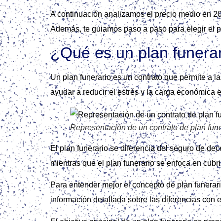
A continuación analizamos el precio medio en 20
Además, te guiamos paso a paso para elegir el pl
¿Qué es un plan funera
Un plan funerario es un contrato que permite a l
ayudar a reducir el estrés y la carga económica
Representación de un contrato de plan fune
El plan funerario se diferencia del seguro de d
mientras que el plan funerario se enfoca en cubrir 
Para entender mejor el concepto de plan funerar
información detallada sobre las diferencias con 