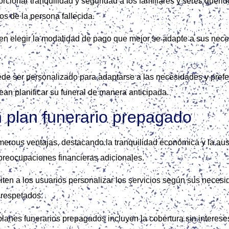
orcionar tranquilidad y seguridad a los familiares y seres querid
os de la persona fallecida.
eden elegir la modalidad de pago que mejor se adapte a sus nec
ede ser personalizado para adaptarse a las necesidades y prefe
an planificar su funeral de manera anticipada.
n plan funerario prepagado
erous ventajas, destacando la tranquilidad económica y la ause
n preocupaciones financieras adicionales.
iten a los usuarios personalizar los servicios según sus necesi
 respetados.
nes funerarios prepagados incluyen la cobertura sin intereses y 