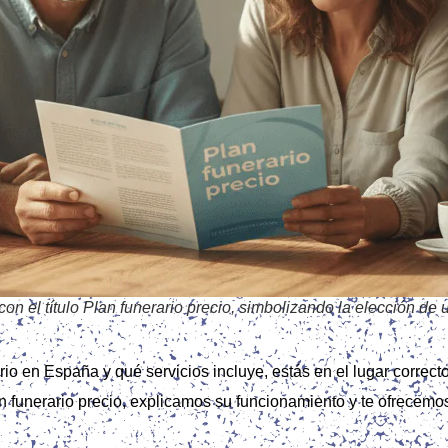
con el título Plan funerario precio, simbolizando la elección de
io en España y qué servicios incluye, estás en el lugar correcto
 funerario precio, explicamos su funcionamiento y te ofrecemos 