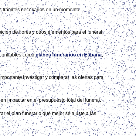
los trámites necesarios en un momento
ción de flores y otros elementos para el funeral,
s confiables como
planes funerarios en España
,
importante investigar y comparar las ofertas para
n impactar en el presupuesto total del funeral.
r el plan funerario que mejor se ajuste a las