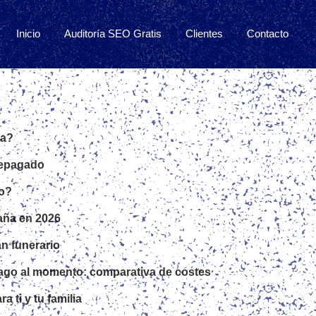
Inicio
Auditoría SEO Gratis
Clientes
Contacto
na?
prepagado
io?
aña en 2026
an funerario
pago al momento: comparativa de costes
 ti y tu familia