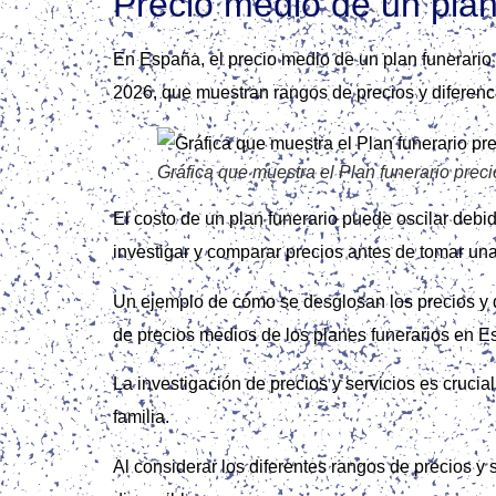
Precio medio de un pla
En España, el precio medio de un plan funerario 
2026, que muestran rangos de precios y diferenc
Gráfica que muestra el Plan funerario pre
El costo de un plan funerario puede oscilar debid
investigar y comparar precios antes de tomar una
Un ejemplo de cómo se desglosan los precios y 
de precios medios de los planes funerarios en 
La investigación de precios y servicios es cruci
familia.
Al considerar los diferentes rangos de precios y 