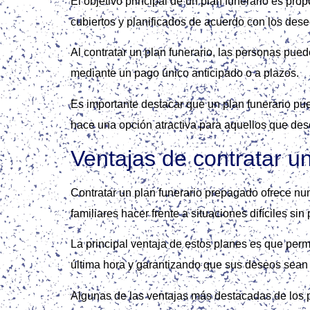
El objetivo principal de un plan funerario es prop
cubiertos y planificados de acuerdo con los dese
Al contratar un plan funerario, las personas pu
mediante un pago único anticipado o a plazos.
Es importante destacar que un plan funerario pu
hace una opción atractiva para aquellos que dese
Ventajas de contratar u
Contratar un plan funerario prepagado ofrece num
familiares hacer frente a situaciones difíciles si
La principal ventaja de estos planes es que perm
última hora y garantizando que sus deseos sean
Algunas de las ventajas más destacadas de los pla