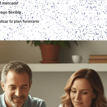
el mercado
ago flexible
izar tu plan funerario