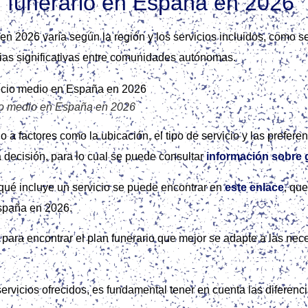
n funerario en España en 2026
en 2026 varía según la región y los servicios incluidos, como 
ias significativas entre comunidades autónomas.
cio medio en España en 2026
o a factores como la ubicación, el tipo de servicio y las prefere
 decisión, para lo cual se puede consultar
información sobre 
qué incluye un servicio se puede encontrar en
este enlace
, qu
España en 2026.
al para encontrar el plan funerario que mejor se adapte a las n
servicios ofrecidos, es fundamental tener en cuenta las diferen