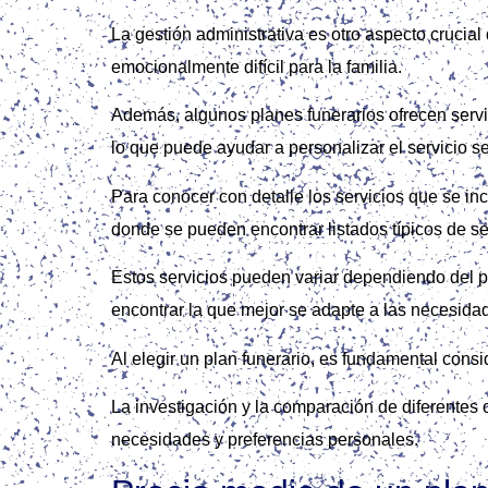
La gestión administrativa es otro aspecto crucia
emocionalmente difícil para la familia.
Además, algunos planes funerarios ofrecen servici
lo que puede ayudar a personalizar el servicio se
Para conocer con detalle los servicios que se i
donde se pueden encontrar listados típicos de ser
Estos servicios pueden variar dependiendo del pro
encontrar la que mejor se adapte a las necesid
Al elegir un plan funerario, es fundamental cons
La investigación y la comparación de diferentes 
necesidades y preferencias personales.