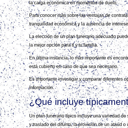
la carga económica en momentos de duelo.
Para conocer más sobre las ventajas de contrata
tranquilidad económica y la ausencia de interese
La elección de un plan funerario adecuado puede
la mejor opción para ti y tu familia.
En última instancia, lo más importante es encont
está cubierto en caso de que sea necesario.
Es importante investigar y comparar diferentes op
información.
¿Qué incluye típicament
Un plan funerario típico incluye una variedad d
y traslado del difunto, la provisión de un ataúd 