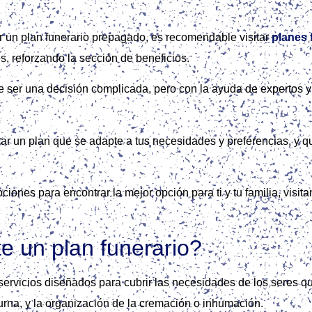
r un plan funerario prepagado, es recomendable visitar
planes 
s, reforzando la sección de beneficios.
 ser una decisión complicada, pero con la ayuda de expertos y
rar un plan que se adapte a tus necesidades y preferencias, y qu
ciones para encontrar la mejor opción para ti y tu familia, visit
e un plan funerario?
e servicios diseñados para cubrir las necesidades de los seres
o urna, y la organización de la cremación o inhumación.