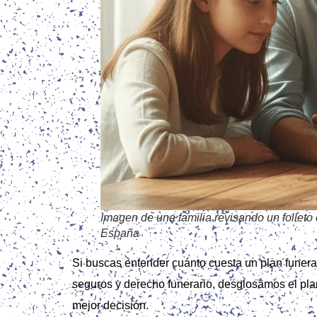
Imagen de una familia revisando un folleto 
España
Si buscas entender cuánto cuesta un plan funerar
seguros y derecho funerario, desglosamos el plan
mejor decisión.