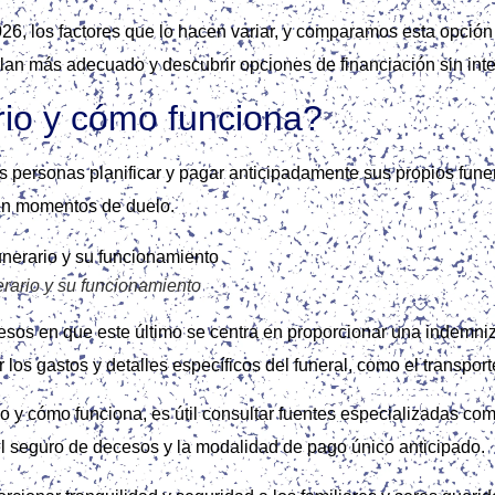
26, los factores que lo hacen variar, y comparamos esta opció
an más adecuado y descubrir opciones de financiación sin inter
rio y cómo funciona?
as personas planificar y pagar anticipadamente sus propios fune
 en momentos de duelo.
rario y su funcionamiento
ecesos en que este último se centra en proporcionar una indemni
los gastos y detalles específicos del funeral, como el transporte,
io y cómo funciona, es útil consultar fuentes especializadas co
el seguro de decesos y la modalidad de pago único anticipado.