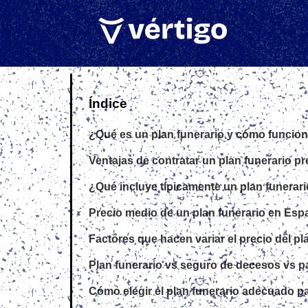
Índice
¿Qué es un plan funerario y cómo funcio
Ventajas de contratar un plan funerario 
¿Qué incluye típicamente un plan funerar
Precio medio de un plan funerario en Esp
Factores que hacen variar el precio del pl
Plan funerario vs seguro de decesos vs 
Cómo elegir el plan funerario adecuado para