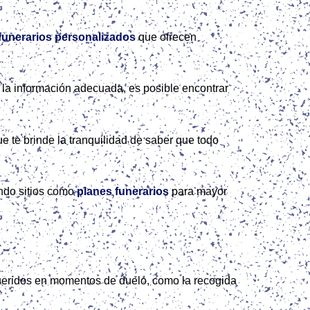
funerarios personalizados
que ofrecen
 la información adecuada, es posible encontrar
e te brinde la tranquilidad de saber que todo
ando sitios como
planes funerarios
para mayor
 queridos en momentos de duelo, como la recogida