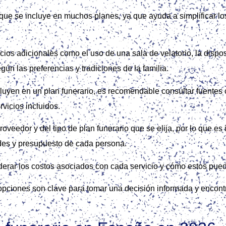
l que se incluye en muchos planes, ya que ayuda a simplificar 
os adicionales como el uso de una sala de velatorio, la disposi
gún las preferencias y tradiciones de la familia.
ncluyen en un plan funerario, es recomendable consultar fuente
vicios incluidos.
veedor y del tipo de plan funerario que se elija, por lo que es 
ades y presupuesto de cada persona.
iderar los costos asociados con cada servicio y cómo estos puede
opciones son clave para tomar una decisión informada y encontra