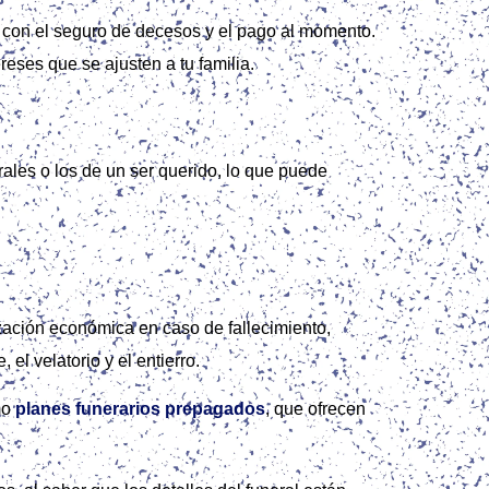
n con el seguro de decesos y el pago al momento.
eses que se ajusten a tu familia.
rales o los de un ser querido, lo que puede
zación económica en caso de fallecimiento,
 el velatorio y el entierro.
mo
planes funerarios prepagados
, que ofrecen