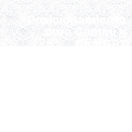
Posicionamiento
para Gemini y
ChatGPT
Hacemos
SEO estratégico con IA para que tu web
aparezca donde te buscan
. Analizamos tu negocio, tu
sector y a tu competencia para crear una estructura
optimizada que atraiga tráfico cualificado y convierta
visitas en clientes. Trabajamos el contenido, la
arquitectura web y la intención de búsqueda para que
quien entre entienda en segundos
qué haces, por qué
eres la mejor opción y por qué debería contactarte
.
Todo enfocado a resultados reales, no a métricas vacías.
Mejor Agencia SEO Orense 2026.