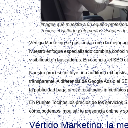
Imagen que muestra a un equipo profesional
Tocinos resaltado y elementos visuales de 
Vértigo Marketing se posiciona como la mejor ag
Nuestro enfoque especializado combina conocim
visibilidad en buscadores. En esencia, el SEO op
Nuestro proceso incluye una auditoría exhaustiva,
transparente. A diferencia de Google Ads o el SE
la publicidad paga ofrece resultados inmediatos 
En Puente Tocinos los precios de los servicios 
cómo podemos impulsar tu presencia online y soli
Vértigo Marketing: la m