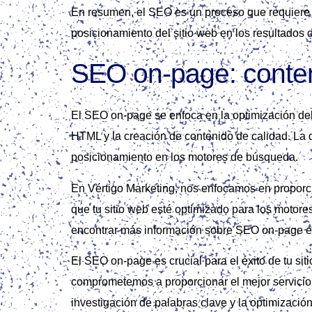
En resumen, el SEO es un proceso que requiere un
posicionamiento del sitio web en los resultado
SEO on‑page: conten
El SEO on-page se enfoca en la optimización del c
HTML y la creación de contenido de calidad. La 
posicionamiento en los motores de búsqueda.
En Vértigo Marketing, nos enfocamos en proporc
que tu sitio web esté optimizado para los motore
encontrar más información sobre SEO on-page 
El SEO on-page es crucial para el éxito de tu sit
comprometemos a proporcionar el mejor servicio d
investigación de palabras clave y la optimizació