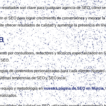
os resultados son clave para cualquier agencia de SEO, como 
n el SEO para lograr crecimiento de conversiones y mejorar la v
te ofrecer resultados de calidad y aumentar la presencia en líne
a
esto por consultores, redactores y técnicos especializados en
n SEO.
egias de contenidos personalizadas para cada cliente. Nuestro 
 últimas tendencias de SEO y SEO local.
o equipo y metodología en
nuestra página de SEO en Murcia
.
onalizados.
 resultados de calidad en SEO, utilizando nuestra metodología