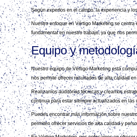
Según expertos en el campo, la experiencia y l
Nuestro enfoque en Vértigo Marketing se centra e
fundamental en nuestro trabajo, ya que nos permi
Equipo y metodologí
Nuestro equipo de Vértigo Marketing está compu
nos permite ofrecer resultados de alta calidad e
Realizamos auditorías técnicas y creamos estrat
continua para estar siempre actualizados en las
Puedes encontrar más información sobre nuestr
permiten ofrecer servicios de alta calidad y pers
En Vértigo Marketing, nos enfocamos en ofrecer