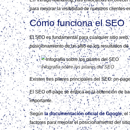
para mejorar la visibilidad de nuestros clientes e
Cómo funciona el SEO
El SEO es fundamental para cualquier sitio web, 
posicionamiento de un sitio en los resultados d
Infografía sobre los pilares del SEO
Existen tres pilares principales del SEO: on‑page
El SEO off-page se enfoca en la obtención de back
importante.
Según
la documentación oficial de Google
, e
factores para mejorar el posicionamiento del si