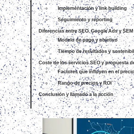
Implementación y link building
Seguimiento y reporting
Diferencias entre SEO, Google Ads y SEM
Modelo de pago y objetivo
Tiempo de resultados y sostenibi
Coste de los servicios SEO y propuesta d
Factores que influyen en el preci
Rango de precios y ROI
Conclusión y llamado a la acción