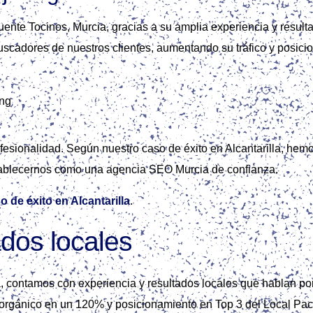
ente Tocinos, Murcia, gracias a su amplia experiencia y result
buscadores de nuestros clientes, aumentando su tráfico y posici
fesionalidad. Según nuestro caso de éxito en Alcantarilla, hemo
establecernos como una agencia SEO Murcia de confianza.
o de éxito en Alcantarilla
.
ados locales
 contamos con experiencia y resultados locales que hablan por
 orgánico en un 120% y posicionamiento en Top 3 del Local Pac