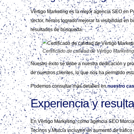
Vértigo Marketing es la mejor agencia SEO en Pu
sector, hemos logrado mejorar la visibilidad en 
resultados de búsqueda.
Certificado de calidad de Vértigo Marketing
Nuestro éxito se debe a nuestra dedicación y pro
de nuestros clientes, lo que nos ha permitido 
Podemos consultar más detalles en
nuestro cas
Experiencia y result
En Vértigo Marketing, como agencia SEO Murcia,
Tocinos y Murcia incluyen un aumento de tráfico