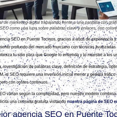
 de marketing digital trabajando frente a una pantalla con grá
SEO como una lupa sobre palabras clave y enlaces, con colores
encia SEO en Puente Tocinos, gracias a años de experiencia y 
iento profundo del mercado murciano con técnicas avanzadas 
timiza tu sitio para que Google lo entienda y lo muestre a los u
 investigación de palabras clave, definición de estrategia, opti
M, el SEO requiere una inversión inicial menor y genera tráfico 
pero con costes continuos.
SEO varían según la complejidad, pero nuestro modelo combina 
cita una consulta gratuita visitando
nuestra página de SEO e
ejor agencia SEO en Puente To