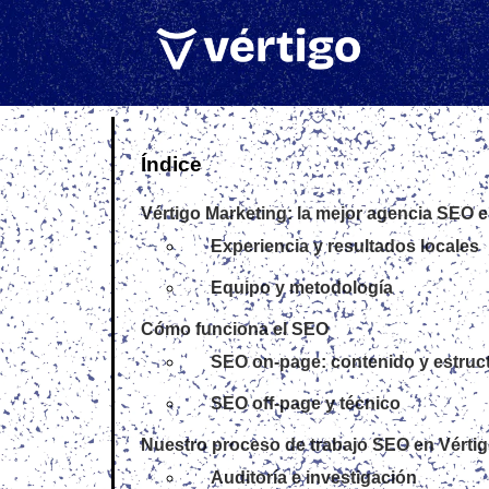
Índice
Vértigo Marketing: la mejor agencia SEO 
Experiencia y resultados locales
Equipo y metodología
Cómo funciona el SEO
SEO on‑page: contenido y estruc
SEO off‑page y técnico
Nuestro proceso de trabajo SEO en Vérti
Auditoría e investigación