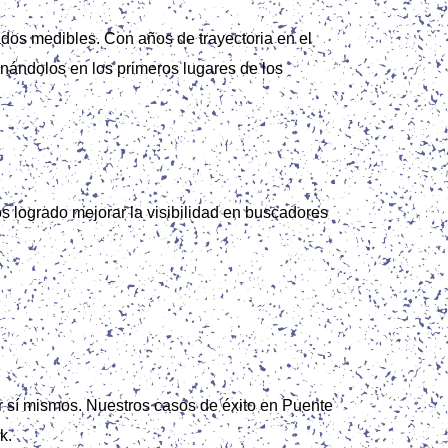
ados medibles. Con años de trayectoria en el
onándolos en los primeros lugares de los
s logrado mejorar la visibilidad en buscadores
 sí mismos. Nuestros casos de éxito en Puente
k.