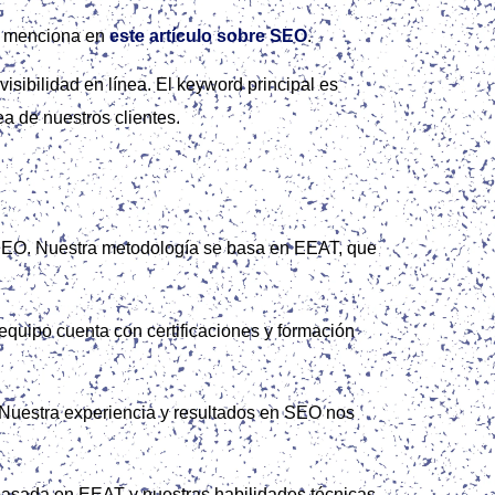
se menciona en
este artículo sobre SEO
.
isibilidad en línea. El keyword principal es
a de nuestros clientes.
 SEO. Nuestra metodología se basa en EEAT, que
equipo cuenta con certificaciones y formación
 Nuestra experiencia y resultados en SEO nos
 basada en EEAT y nuestras habilidades técnicas