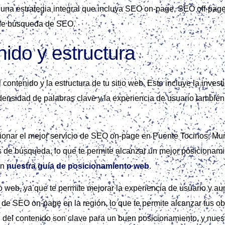
a estrategia integral que incluya SEO on-page, SEO off-page y 
s de búsqueda de SEO.
ido y estructura
ontenido y la estructura de tu sitio web. Esto incluye la invest
densidad de palabras clave y la experiencia de usuario tambi
ionar el mejor servicio de SEO on-page en Puente Tocinos, Mur
s de búsqueda, lo que te permite alcanzar un mejor posicionami
en
nuestra guía de posicionamiento web
.
io web, ya que te permite mejorar la experiencia de usuario y a
e SEO on-page en la región, lo que te permite alcanzar tus obj
n del contenido son clave para un buen posicionamiento, y nues