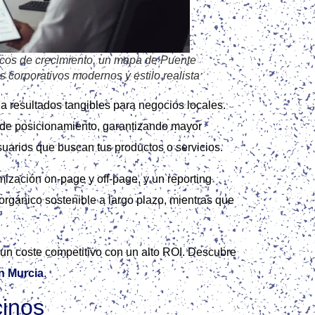
ficos de crecimiento, un mapa de Puente
 corporativos modernos y estilo realista
a resultados tangibles para negocios locales.
de posicionamiento, garantizando mayor
suarios que buscan tus productos o servicios.
mización on‑page y off‑page, y un reporting
orgánico sostenible a largo plazo, mientras que
un coste competitivo con un alto ROI. Descubre
n Murcia
.
cinos