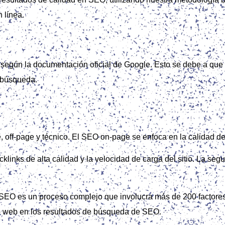
n línea.
según la documentación oficial de Google. Esto se debe a que e
e búsqueda.
, off‑page y técnico. El SEO on-page se enfoca en la calidad del
links de alta calidad y la velocidad de carga del sitio. La seg
l SEO es un proceso complejo que involucra más de 200 factores.
tio web en los resultados de búsqueda de SEO.