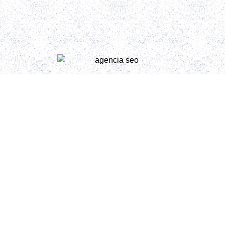
Posicionamiento
para Gemini y
ChatGPT
Hacemos
SEO estratégico con IA para que tu web
aparezca donde te buscan
. Analizamos tu negocio, tu
sector y a tu competencia para crear una estructura
optimizada que atraiga tráfico cualificado y convierta
visitas en clientes. Trabajamos el contenido, la
arquitectura web y la intención de búsqueda para que