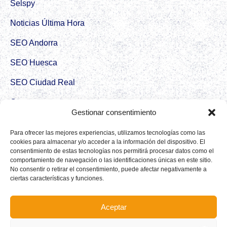
Selspy
Noticias Última Hora
SEO Andorra
SEO Huesca
SEO Ciudad Real
Croton
Gestionar consentimiento
Destaco Directorio de empresas
Para ofrecer las mejores experiencias, utilizamos tecnologías como las
CRM SEO Viralizar
cookies para almacenar y/o acceder a la información del dispositivo. El
consentimiento de estas tecnologías nos permitirá procesar datos como el
comportamiento de navegación o las identificaciones únicas en este sitio.
Redes Sociales
No consentir o retirar el consentimiento, puede afectar negativamente a
ciertas características y funciones.
Instagram
Facebook
Aceptar
Tiktok