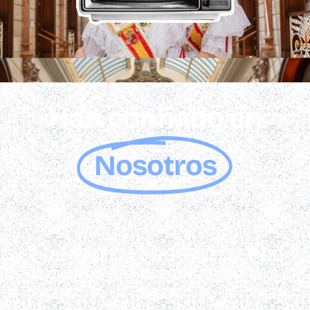
Han confiado en
Nosotros
"Muy buen servicio, me hicieron mi
página web y la posicionaron la
primera para mi nicho en menos de 1
mes."