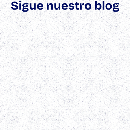
Sigue nuestro blog
7 Trucos para Cómo Mejorar
Posicionamiento Web Google
Explora estrategias efectivas para mejorar tu posicionamiento en
Google. Convierte el tráfico web en clientes potenciales con
nuestros consejos.
Ver más
Cómo Mejorar el Posicionamiento Web: 7
Estrategias Efectivas
Mejorar el posicionamiento web es esencial para aumentar la
visibilidad online. Descubre estrategias clave para lograrlo en este
artículo.
Ver más
Cómo Mejorar el Posicionamiento Web:
Guía 2026