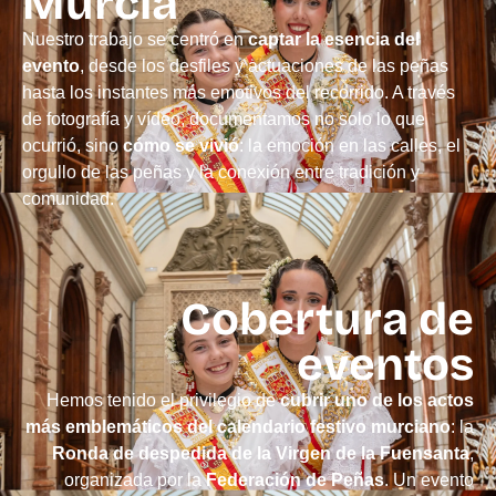
Murcia
Nuestro trabajo se centró en
captar la esencia del
evento
, desde los desfiles y actuaciones de las peñas
hasta los instantes más emotivos del recorrido. A través
de fotografía y vídeo, documentamos no solo lo que
ocurrió, sino
cómo se vivió
: la emoción en las calles, el
orgullo de las peñas y la conexión entre tradición y
comunidad.
Cobertura de
eventos
Hemos tenido el privilegio de
cubrir uno de los actos
más emblemáticos del calendario festivo murciano
: la
Ronda de despedida de la Virgen de la Fuensanta
,
organizada por la
Federación de Peñas
. Un evento