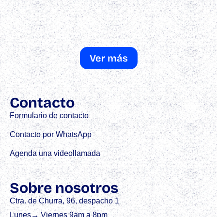
Explora estrategias detalladas para mejorar tu posicionamiento
web y aumentar la visibilidad de tu negocio en línea.
Ver más
Ver más
Contacto
Formulario de contacto
Contacto por WhatsApp
Agenda una videollamada
Sobre nosotros
Ctra. de Churra, 96, despacho 1
Lunes→ Viernes 9am a 8pm