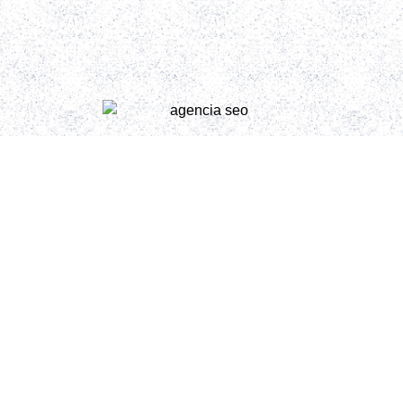
Posicionamiento
para Gemini y
ChatGPT
Hacemos
SEO estratégico con IA para que tu web
aparezca donde te buscan
. Analizamos tu negocio, tu
sector y a tu competencia para crear una estructura
optimizada que atraiga tráfico cualificado y convierta
visitas en clientes. Trabajamos el contenido, la
arquitectura web y la intención de búsqueda para que