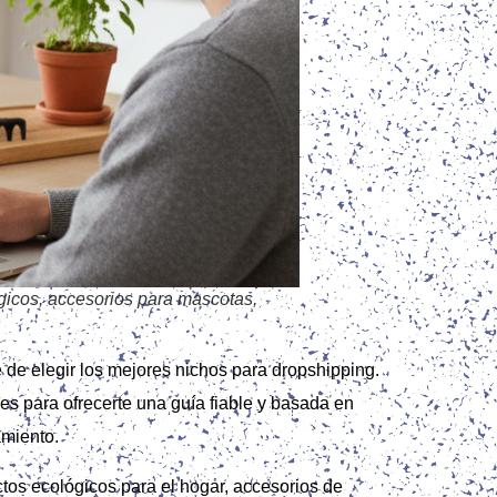
gicos, accesorios para mascotas,
 de elegir los mejores nichos para dropshipping.
s para ofrecerte una guía fiable y basada en
amiento.
tos ecológicos para el hogar, accesorios de