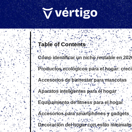
Table of Contents
Cómo identificar un nicho rentable en 202
Productos ecológicos para el hogar: crec
Accesorios de bienestar para mascotas
Aparatos inteligentes para el hogar
Equipamiento de fitness para el hogar
Accesorios para smartphones y gadgets
Decoración del hogar con estilo minimalis