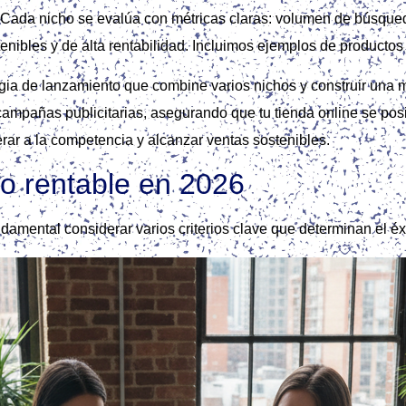
. Cada nicho se evalúa con métricas claras: volumen de búsque
nibles y de alta rentabilidad. Incluimos ejemplos de producto
gia de lanzamiento que combine varios nichos y construir una m
 campañas publicitarias, asegurando que tu tienda online se p
erar a la competencia y alcanzar ventas sostenibles.
ho rentable en 2026
ndamental considerar varios criterios clave que determinan el éx