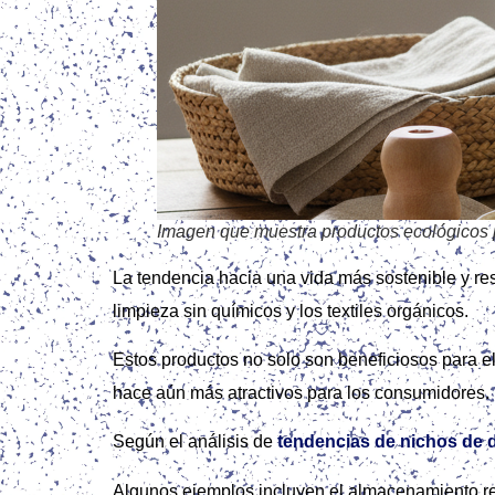
Imagen que muestra productos ecológicos p
La tendencia hacia una vida más sostenible y r
limpieza sin químicos y los textiles orgánicos.
Estos productos no solo son beneficiosos para el
hace aún más atractivos para los consumidores.
Según el análisis de
tendencias de nichos de 
Algunos ejemplos incluyen el almacenamiento reu