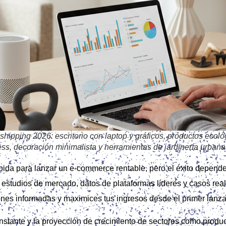
ipping 2026: escritorio con laptop y gráficos, productos ecoló
ness, decoración minimalista y herramientas de jardinería urbana
pida para lanzar un e‑commerce rentable, pero el éxito depende
studios de mercado, datos de plataformas líderes y casos reale
ones informadas y maximices tus ingresos desde el primer lanz
tante y la proyección de crecimiento de sectores como produc