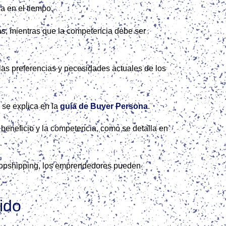
a en el tiempo.
as, mientras que la competencia debe ser
las preferencias y necesidades actuales de los
 se explica en la
guía de Buyer Persona
.
 beneficio y la competencia, como se detalla en
e dropshipping, los emprendedores pueden
ido