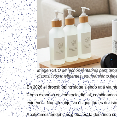
Imagen SEO de nichos rentables para dropsh
dispositivos inteligentes, equipamiento fit
En 2026 el dropshipping sigue siendo una vía rá
Como expertos en comercio digital, combinamos e
evidencia. Nuestro objetivo es que tomes decisi
Analizamos tendencias globales, la demanda cons