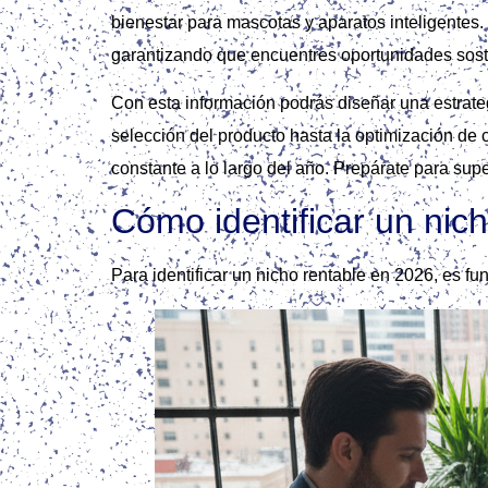
bienestar para mascotas y aparatos inteligentes
garantizando que encuentres oportunidades soste
Con esta información podrás diseñar una estrate
selección del producto hasta la optimización de
constante a lo largo del año. Prepárate para sup
Cómo identificar un nic
Para identificar un nicho rentable en 2026, es fu