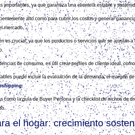
importantes, ya que garantiza una clientela estable y sostenid
cientemente alto como para cubrir los costos y generar gananci
el mercado.
es crucial, ya que los productos o servicios que se ajustan a 
o.
encias de consumo, es útil crear perfiles de cliente ideal, como
entables puede incluir la evaluación de la demanda, el margen de
opshipping
.
entas como la guía de Buyer Persona y la checklist de nichos d
do.
ra el hogar: crecimiento sosten