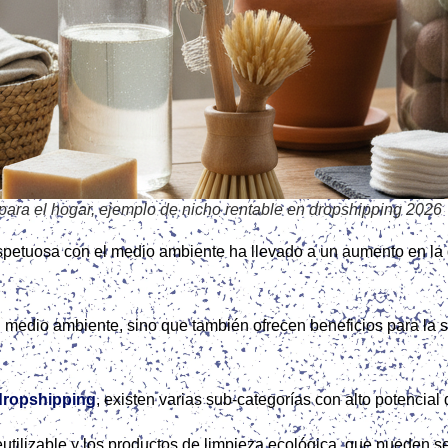
ara el hogar, ejemplo de nicho rentable en dropshipping 2026
espetuosa con el medio ambiente ha llevado a un aumento en la
 medio ambiente, sino que también ofrecen beneficios para la sa
dropshipping
, existen varias sub-categorías con alto potencial
tilizable y los productos de limpieza ecológica, que pueden se