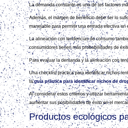
La demanda constante es uno de los factores más 
Además, el margen de beneficio debe ser lo sufi
manejable para permitir una entrada efectiva en 
La alineación con tendencias de consumo también 
consumidores tienen más probabilidades de éxit
Para evaluar la demanda y la alineación con tend
Una checklist práctica para identificar nichos r
la
guía práctica para identificar nichos de dr
Al considerar estos criterios y utilizar herrami
aumentar sus posibilidades de éxito en el merca
Productos ecológicos pa