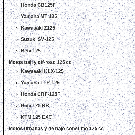
Honda CB125F
Yamaha MT‑125
Kawasaki Z125
Suzuki SV‑125
Beta 125
Motos trail y off‑road 125 cc
Kawasaki KLX‑125
Yamaha TTR‑125
Honda CRF‑125F
Beta 125 RR
KTM 125 EXC
Motos urbanas y de bajo consumo 125 cc