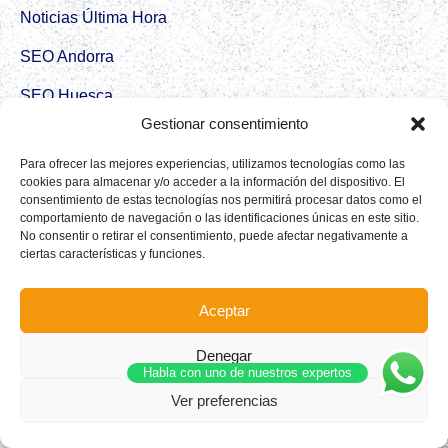
Noticias Última Hora
SEO Andorra
SEO Huesca
Gestionar consentimiento
SEO Ciudad Real
Para ofrecer las mejores experiencias, utilizamos tecnologías como las
Croton
cookies para almacenar y/o acceder a la información del dispositivo. El
consentimiento de estas tecnologías nos permitirá procesar datos como el
Destaco Directorio de empresas
comportamiento de navegación o las identificaciones únicas en este sitio.
No consentir o retirar el consentimiento, puede afectar negativamente a
CRM SEO Viralizar
ciertas características y funciones.
Redes Sociales
Aceptar
Instagram
Denegar
Facebook
Habla con uno de nuestros expertos
Ver preferencias
Tiktok