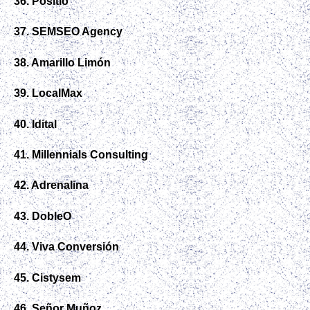
36. Positio
37. SEMSEO Agency
38. Amarillo Limón
39. LocalMax
40. Idital
41. Millennials Consulting
42. Adrenalina
43. DobleO
44. Viva Conversión
45. Cistysem
46. Señor Muñoz