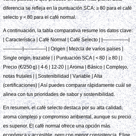
diferencia se refleja en la puntuación SCA: ≥ 80 para el café
selecto y < 80 para el café normal.
A continuación, la tabla comparativa resume los datos clave:
| Característica | Café Normal | Café Selecto | |—————-|
————|————–| | Origen | Mezcla de varios países |
Single origin, trazable | | Puntuación SCA | < 80 | ≥ 80 | |
Precio (€/250 g) | 4‑6 | 12‑20 | | Aroma | Básico | Complejo,
notas frutales | | Sostenibilidad | Variable | Alta
(certificaciones) | Así puedes comparar rápidamente cuál se
alinea con tus prioridades de sabor y sostenibilidad.
En resumen, el café selecto destaca por su alta calidad,
aroma complejo y compromiso ambiental, aunque su precio
es superior. El café normal ofrece una opción más
económica y accesible, pero con menor consistencia. Elige