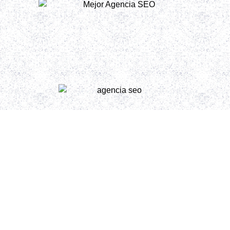
Posicionamiento
para Gemini y
ChatGPT
Hacemos
SEO estratégico con IA para que tu web
aparezca donde te buscan
. Analizamos tu negocio, tu
sector y a tu competencia para crear una estructura
optimizada que atraiga tráfico cualificado y convierta