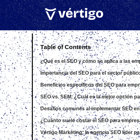
Table of Contents
¿Qué es el SEO y cómo se aplica a las em
Importancia del SEO para el sector públic
Beneficios específicos del SEO para emp
SEO vs. SEM: ¿Cuál es la mejor opción pa
Desafíos comunes al implementar SEO en
¿Cuánto suele costar el SEO para empres
Vértigo Marketing: la agencia SEO líder p