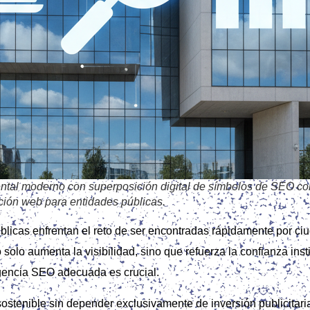
tal moderno con superposición digital de símbolos de SEO com
ación web para entidades públicas.
blicas enfrentan el reto de ser encontradas rápidamente por ci
solo aumenta la visibilidad, sino que refuerza la confianza ins
agencia SEO adecuada es crucial.
ostenible sin depender exclusivamente de inversión publicitaria