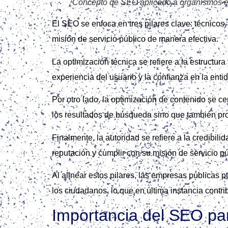
Concepto de SEO aplicado a organismos es
El SEO se enfoca en tres pilares clave: técnicos
misión de servicio público de manera efectiva.
La optimización técnica se refiere a la estructur
experiencia del usuario y la confianza en la enti
Por otro lado, la optimización de contenido se ce
los resultados de búsqueda sino que también prom
Finalmente, la autoridad se refiere a la credibi
reputación y cumplir con su misión de servicio pú
Al alinear estos pilares, las empresas públicas 
los ciudadanos, lo que en última instancia cont
Importancia del SEO par