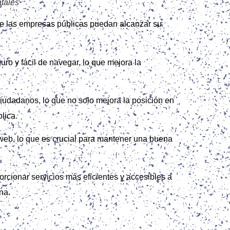
tales
que las empresas públicas puedan alcanzar su
uro y fácil de navegar, lo que mejora la
 ciudadanos, lo que no solo mejora la posición en
lica.
a web, lo que es crucial para mantener una buena
orcionar servicios más eficientes y accesibles a
na.