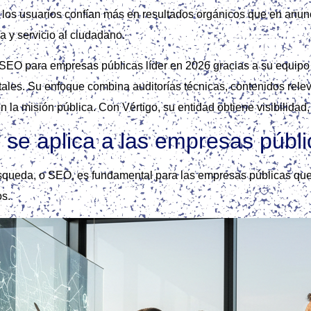
ue los usuarios confían más en resultados orgánicos que en an
a y servicio al ciudadano.
SEO para empresas públicas líder en 2026 gracias a su equipo mu
les. Su enfoque combina auditorías técnicas, contenidos relevan
 la misión pública. Con Vértigo, su entidad obtiene visibilidad
se aplica a las empresas públ
squeda, o SEO, es fundamental para las empresas públicas que 
os.