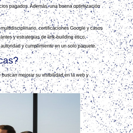
uncios pagados. Además, una buena optimización
ltidisciplinario, certificaciones Google y casos
tes y estrategias de link‑building ético,
, autoridad y cumplimiento en un solo paquete.
icas?
buscan mejorar su visibilidad en la web y