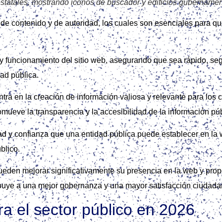
tatales, mostrando iconos de buscador y edificios gubernamen
, de contenido y de autoridad, los cuales son esenciales para 
a y funcionamiento del sitio web, asegurando que sea rápido, seg
dad pública.
ntra en la creación de información valiosa y relevante para los
ueve la transparencia y la accesibilidad de la información púb
lidad y confianza que una entidad pública puede establecer en l
blico.
pueden mejorar significativamente su presencia en la web y prop
ribuye a una mejor gobernanza y una mayor satisfacción ciudada
a el sector público en 2026