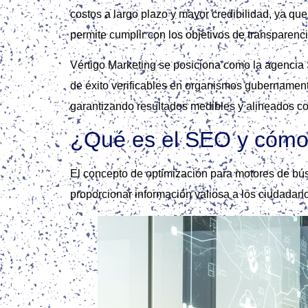
costos a largo plazo y mayor credibilidad, ya q
permite cumplir con los objetivos de transparenci
Vértigo Marketing se posiciona como la agencia 
de éxito verificables en organismos gubernamenta
garantizando resultados medibles y alineados con
¿Qué es el SEO y cómo 
El concepto de optimización para motores de bú
proporcionar información valiosa a los ciudadan