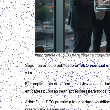
Importancia del SEO para llegar a ciudada
Según un artículo publicado en
SEO esencial e
y creíble.
El cumplimiento de la normativa de accesibilida
entidades públicas sean accesibles para todos l
Además, el SEO permite a las entidades públicas 
prestación de servicios.