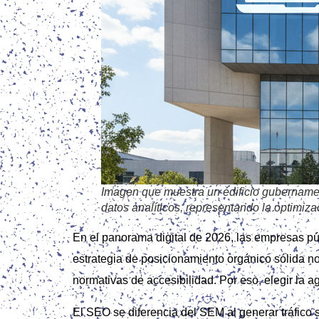
Imagen que muestra un edificio gubernamen
datos analíticos, representando la optimiz
En el panorama digital de 2026, las empresas pú
estrategia de posicionamiento orgánico sólida no 
normativas de accesibilidad. Por eso, elegir la 
El SEO se diferencia del SEM al generar tráfico s